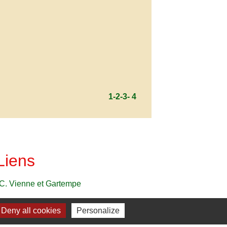
1
-2
-3
-
4
Liens
C. Vienne et Gartempe
Deny all cookies
Personalize