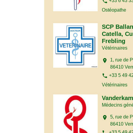
phone
+33 6 43 3
Ostéopathe
SCP Balla
Catella, Cu
Frebling
Vétérinaires
1, rue de 
location_on
86410 Verr
phone
+33 5 49 4
Vétérinaires
Vanderkam
Médecins géné
5, rue de 
location_on
86410 Verr
phone
+33 5 49 4