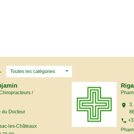
-
Toutes les catégories
njamin
Riga
Chiropracteurs /
Pharm
3,
location_on
e du Docteur
8
phone
+3
sac-les-Châteaux
Pharm