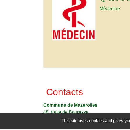
Médecine
Contacts
Commune de Mazerolles
48, route de Bouresse
86320 Mazerolles - FRANCE
This site uses cookies and gives you
+33 5 49 48 41 92