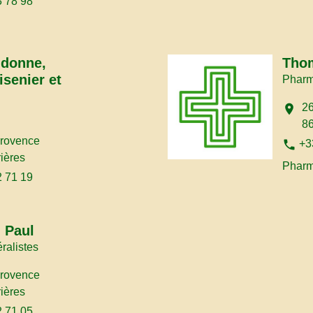
3 78 98
ndonne,
Thom
isenier et
Pharm
2
location_on
8
Provence
phone
+3
ières
Pharm
2 71 19
 Paul
ralistes
Provence
ières
2 71 05