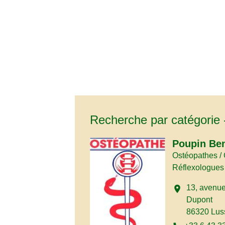
Recherche par catégorie 
Poupin Be
Ostéopathes / 
Réflexologues
13, avenu
location_on
Dupont
86320 Lus