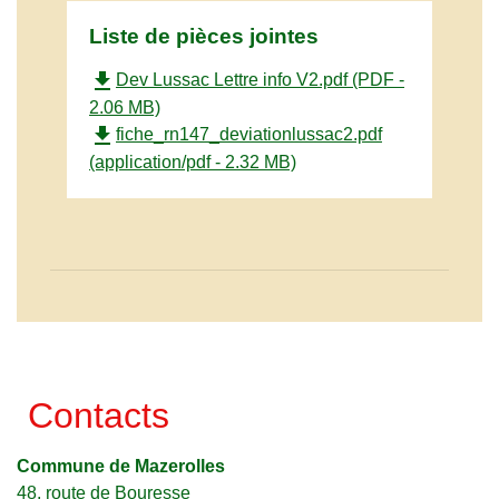
Liste de pièces jointes
file_download
Dev Lussac Lettre info V2.pdf (PDF -
2.06 MB)
file_download
fiche_rn147_deviationlussac2.pdf
(application/pdf - 2.32 MB)
Contacts
Commune de Mazerolles
48, route de Bouresse