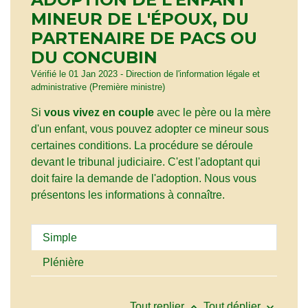
MINEUR DE L'ÉPOUX, DU
PARTENAIRE DE PACS OU
DU CONCUBIN
Vérifié le 01 Jan 2023 - Direction de l'information légale et
administrative (Première ministre)
Si
vous vivez en couple
avec le père ou la mère
d'un enfant
, vous pouvez adopter ce mineur sous
certaines conditions. La procédure se déroule
devant le tribunal judiciaire. C'est l'adoptant qui
doit faire la demande de l'adoption. Nous vous
présentons les informations à connaître.
Simple
Plénière
keyboard_arrow_up
keyboard_arrow_down
Tout replier
Tout déplier