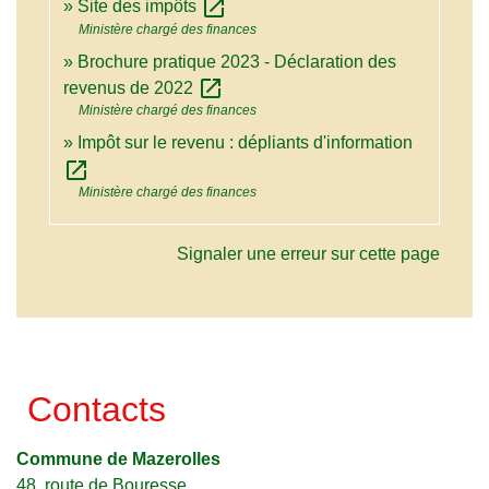
open_in_new
Site des impôts
Ministère chargé des finances
Brochure pratique 2023 - Déclaration des
open_in_new
revenus de 2022
Ministère chargé des finances
Impôt sur le revenu : dépliants d'information
open_in_new
Ministère chargé des finances
Signaler une erreur sur cette page
Contacts
Commune de Mazerolles
48, route de Bouresse