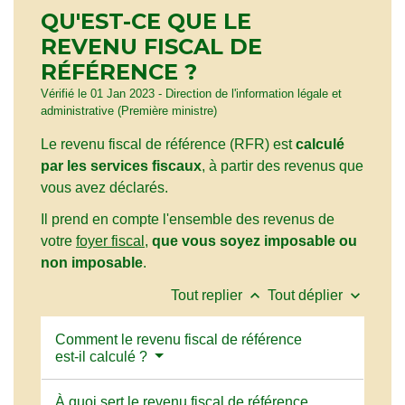
QU'EST-CE QUE LE
REVENU FISCAL DE
RÉFÉRENCE ?
Vérifié le 01 Jan 2023 - Direction de l'information légale et
administrative (Première ministre)
Le revenu fiscal de référence (RFR) est
calculé
par les services fiscaux
, à partir des revenus que
vous avez déclarés.
Il prend en compte l'ensemble des revenus de
votre
foyer fiscal
,
que vous soyez imposable ou
non imposable
.
keyboard_arrow_up
keyboard_arrow_down
Tout replier
Tout déplier
Comment le revenu fiscal de référence
est-il calculé ?
À quoi sert le revenu fiscal de référence