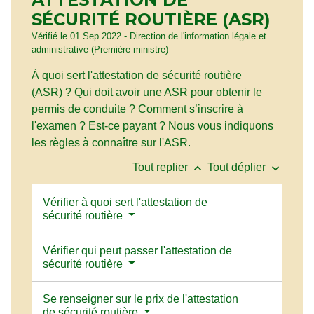
SÉCURITÉ ROUTIÈRE (ASR)
Vérifié le 01 Sep 2022 - Direction de l'information légale et
administrative (Première ministre)
À quoi sert l'attestation de sécurité routière
(ASR) ? Qui doit avoir une ASR pour obtenir le
permis de conduite ? Comment s’inscrire à
l'examen ? Est-ce payant ? Nous vous indiquons
les règles à connaître sur l'ASR.
keyboard_arrow_up
keyboard_arrow_down
Tout replier
Tout déplier
Vérifier à quoi sert l'attestation de
sécurité routière
Vérifier qui peut passer l'attestation de
sécurité routière
Se renseigner sur le prix de l'attestation
de sécurité routière