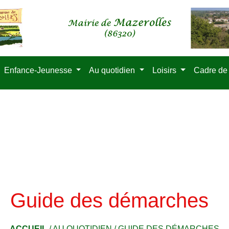
Enfance-Jeunesse
Au quotidien
Loisirs
Cadre de
Guide des démarches
ACCUEIL
/
AU QUOTIDIEN
/
GUIDE DES DÉMARCHES