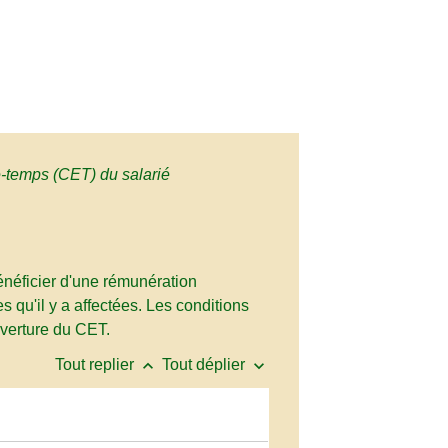
temps (CET) du salarié
néficier d'une rémunération
 qu'il y a affectées. Les conditions
ouverture du CET.
keyboard_arrow_up
keyboard_arrow_down
Tout replier
Tout déplier