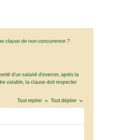
ne clause de non-concurrence ?
berté d'un salarié d'exercer, après la
e valable, la clause doit respecter
keyboard_arrow_up
keyboard_arrow_down
Tout replier
Tout déplier