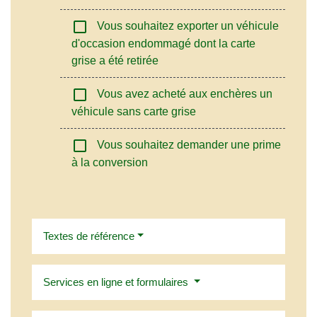
check_box_outline_blank
Vous souhaitez exporter un véhicule
d'occasion endommagé dont la carte
grise a été retirée
check_box_outline_blank
Vous avez acheté aux enchères un
véhicule sans carte grise
check_box_outline_blank
Vous souhaitez demander une prime
à la conversion
Textes de référence
Services en ligne et formulaires