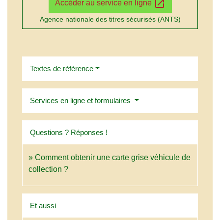
open_in_new
Accéder au service en ligne
Agence nationale des titres sécurisés (ANTS)
Textes de référence
Services en ligne et formulaires
Questions ? Réponses !
Comment obtenir une carte grise véhicule de
collection ?
Et aussi