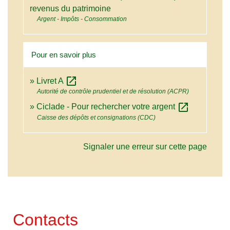
revenus du patrimoine
Argent - Impôts - Consommation
Pour en savoir plus
open_in_new
Livret A
Autorité de contrôle prudentiel et de résolution (ACPR)
open_in_new
Ciclade - Pour rechercher votre argent
Caisse des dépôts et consignations (CDC)
Signaler une erreur sur cette page
Contacts