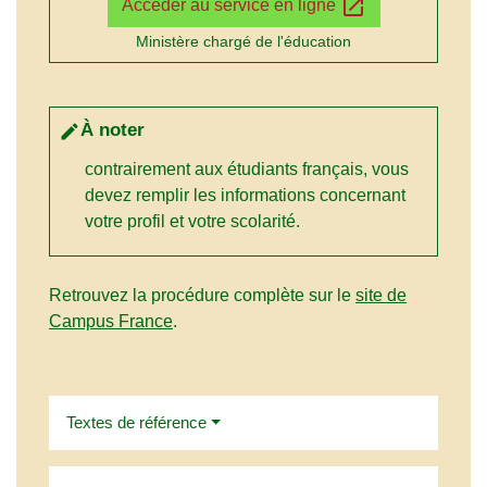
open_in_new
Accéder au service en ligne
Ministère chargé de l'éducation
À noter
edit
contrairement aux étudiants français, vous
devez remplir les informations concernant
votre profil et votre scolarité.
Retrouvez la procédure complète sur le
site de
Campus France
.
Textes de référence