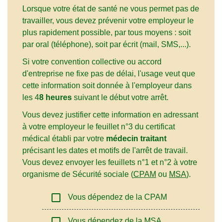
Lorsque votre état de santé ne vous permet pas de
travailler, vous devez prévenir votre employeur le
plus rapidement possible, par tous moyens : soit
par oral (téléphone), soit par écrit (mail, SMS,...).
Si votre convention collective ou accord
d'entreprise ne fixe pas de délai, l'usage veut que
cette information soit donnée à l'employeur dans
les 4
8 heures
suivant le début votre arrêt.
Vous devez justifier cette information en adressant
à votre employeur le feuillet n°3 du certificat
médical établi par votre
médecin traitant
précisant les dates et motifs de l'arrêt de travail.
Vous devez envoyer les feuillets n°1 et n°2 à votre
organisme de Sécurité sociale (
CPAM
ou
MSA
).
check_box_outline_blank
Vous dépendez de la CPAM
check_box_outline_blank
Vous dépendez de la MSA