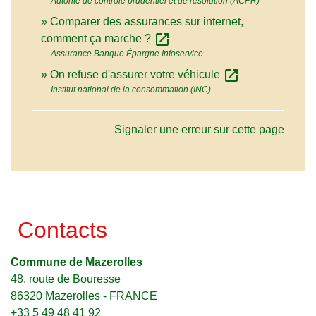
Autorité de contrôle prudentiel et de résolution (ACPR)
Comparer des assurances sur internet,
open_in_new
comment ça marche ?
Assurance Banque Épargne Infoservice
open_in_new
On refuse d'assurer votre véhicule
Institut national de la consommation (INC)
Signaler une erreur sur cette page
Contacts
Commune de Mazerolles
48, route de Bouresse
86320 Mazerolles - FRANCE
+33 5 49 48 41 92