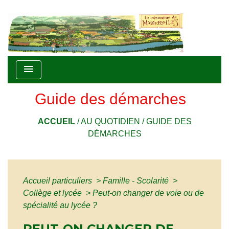
menu
Guide des démarches
ACCUEIL
/
AU QUOTIDIEN
/
GUIDE DES
DÉMARCHES
Accueil particuliers
>
Famille - Scolarité
>
Collège et lycée
>
Peut-on changer de voie ou de
spécialité au lycée ?
PEUT-ON CHANGER DE