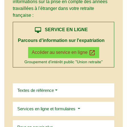
informations sur la prise en compte des années
travaillées à l'étranger dans votre retraite
française :
desktop_mac
SERVICE EN LIGNE
Parcours d'information sur l'expatriation
open_in_new
Accéder au service en ligne
Groupement d'intérêt public "Union retraite"
Textes de référence
Services en ligne et formulaires