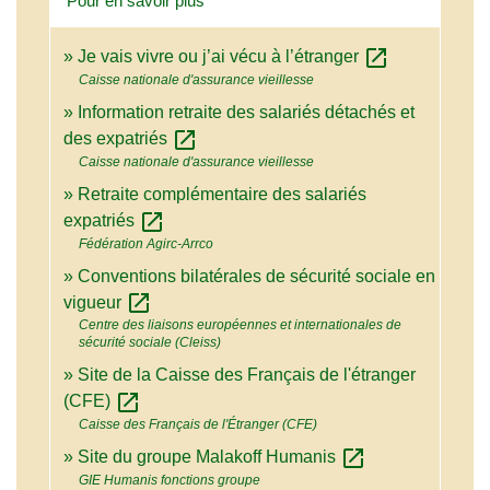
Pour en savoir plus
open_in_new
Je vais vivre ou j’ai vécu à l’étranger
Caisse nationale d'assurance vieillesse
Information retraite des salariés détachés et
open_in_new
des expatriés
Caisse nationale d'assurance vieillesse
Retraite complémentaire des salariés
open_in_new
expatriés
Fédération Agirc-Arrco
Conventions bilatérales de sécurité sociale en
open_in_new
vigueur
Centre des liaisons européennes et internationales de
sécurité sociale (Cleiss)
Site de la Caisse des Français de l'étranger
open_in_new
(CFE)
Caisse des Français de l'Étranger (CFE)
open_in_new
Site du groupe Malakoff Humanis
GIE Humanis fonctions groupe