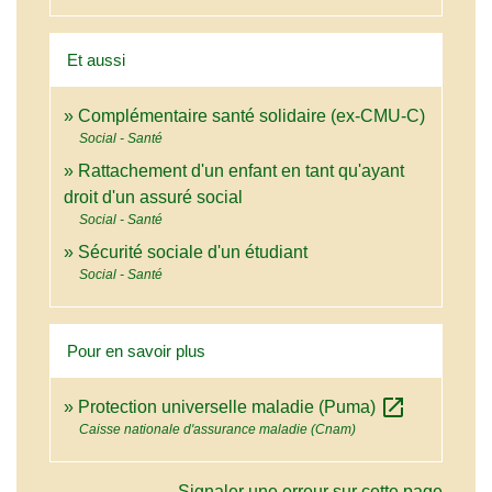
Et aussi
Complémentaire santé solidaire (ex-CMU-C)
Social - Santé
Rattachement d'un enfant en tant qu'ayant
droit d'un assuré social
Social - Santé
Sécurité sociale d'un étudiant
Social - Santé
Pour en savoir plus
open_in_new
Protection universelle maladie (Puma)
Caisse nationale d'assurance maladie (Cnam)
Signaler une erreur sur cette page