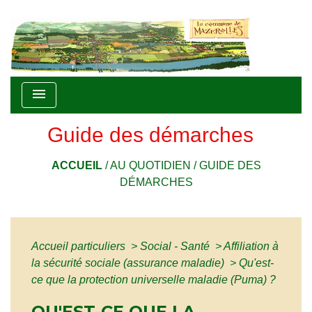
menu
Guide des démarches
ACCUEIL
/
AU QUOTIDIEN
/
GUIDE DES
DÉMARCHES
Accueil particuliers
>
Social - Santé
>
Affiliation à
la sécurité sociale (assurance maladie)
>
Qu'est-
ce que la protection universelle maladie (Puma) ?
QU'EST-CE QUE LA