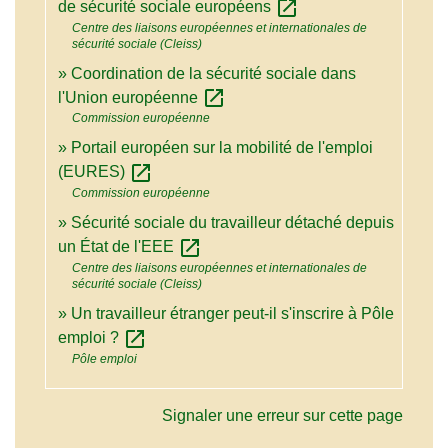
open_in_new
de sécurité sociale européens
Centre des liaisons européennes et internationales de
sécurité sociale (Cleiss)
Coordination de la sécurité sociale dans
open_in_new
l'Union européenne
Commission européenne
Portail européen sur la mobilité de l'emploi
open_in_new
(EURES)
Commission européenne
Sécurité sociale du travailleur détaché depuis
open_in_new
un État de l'EEE
Centre des liaisons européennes et internationales de
sécurité sociale (Cleiss)
Un travailleur étranger peut-il s'inscrire à Pôle
open_in_new
emploi ?
Pôle emploi
Signaler une erreur sur cette page