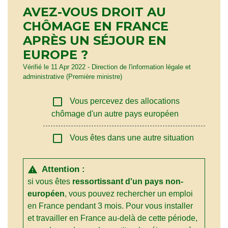
AVEZ-VOUS DROIT AU
CHÔMAGE EN FRANCE
APRÈS UN SÉJOUR EN
EUROPE ?
Vérifié le 11 Apr 2022 - Direction de l'information légale et
administrative (Première ministre)
check_box_outline_blank
Vous percevez des allocations
chômage d'un autre pays européen
check_box_outline_blank
Vous êtes dans une autre situation
Attention :
warning
si vous êtes
ressortissant d'un pays non-
européen
, vous pouvez rechercher un emploi
en France pendant 3 mois. Pour vous installer
et travailler en France au-delà de cette période,