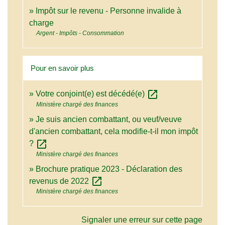
Impôt sur le revenu - Personne invalide à
charge
Argent - Impôts - Consommation
Pour en savoir plus
open_in_new
Votre conjoint(e) est décédé(e)
Ministère chargé des finances
Je suis ancien combattant, ou veuf/veuve
d'ancien combattant, cela modifie-t-il mon impôt
open_in_new
?
Ministère chargé des finances
Brochure pratique 2023 - Déclaration des
open_in_new
revenus de 2022
Ministère chargé des finances
Signaler une erreur sur cette page