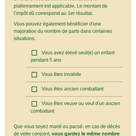
plafonnement est applicable. Le montant de
l'impôt dû correspond au 1
er
résultat.
Vous pouvez également bénéficier d'une
majoration du nombre de parts dans certaines
situations.
check_box_outline_blank
Vous avez élevé seul(e) un enfant
pendant 5 ans
check_box_outline_blank
Vous êtes invalide
check_box_outline_blank
Vous êtes ancien combattant
check_box_outline_blank
Vous êtes veuve ou veuf d'un ancien
combattant
Que vous soyez marié ou pacsé, en cas de décès
de votre conjoint,
vous gardez le même nombre