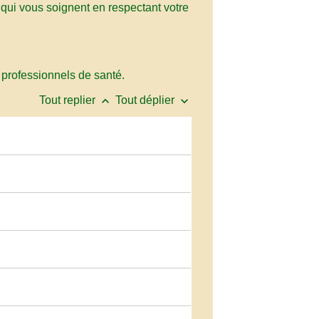
 qui vous soignent en respectant votre
 professionnels de santé.
keyboard_arrow_up
keyboard_arrow_down
Tout replier
Tout déplier