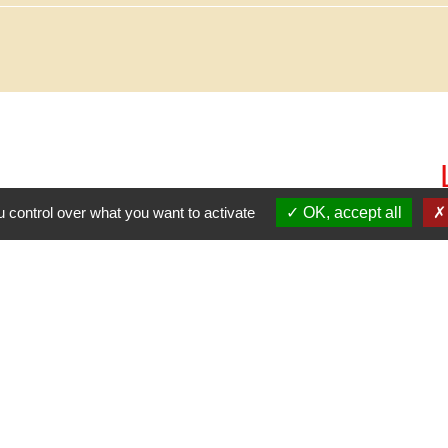
 control over what you want to activate
OK, accept all
C.
-
Politique de confidentialité
-
Accessibilité
-
Plan du site
-
G