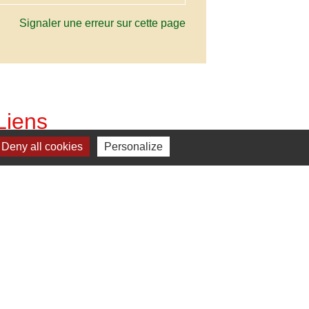
Signaler une erreur sur cette page
Liens
Deny all cookies
Personalize
C. Vienne et Gartempe
estion des cookies