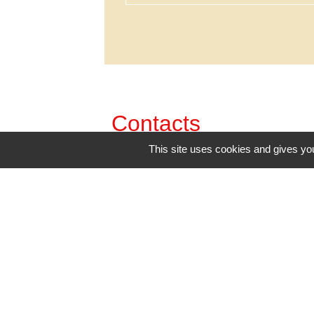
Contacts
This site uses cookies and gives you
Commune de Mazerolles
48, route de Bouresse
86320 Mazerolles - FRANCE
+33 5 49 48 41 92
Contact par formulaire
Mentions légales