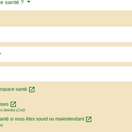
e santé ?
open_in_new
 espace santé
open_in_new
onses
 libertés (Cnil)
open_in_new
té si vous êtes sourd ou malentendant
m)