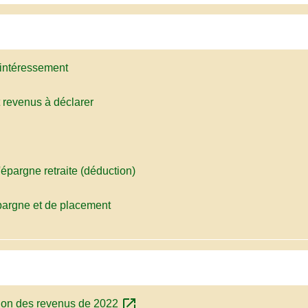
t intéressement
t revenus à déclarer
'épargne retraite (déduction)
pargne et de placement
open_in_new
tion des revenus de 2022