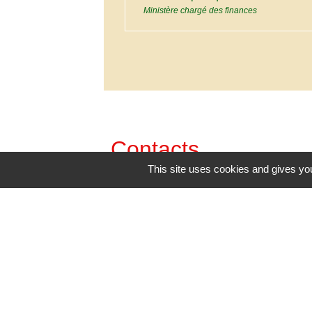
Ministère chargé des finances
Contacts
This site uses cookies and gives you
Commune de Mazerolles
48, route de Bouresse
86320 Mazerolles - FRANCE
+33 5 49 48 41 92
Contact par formulaire