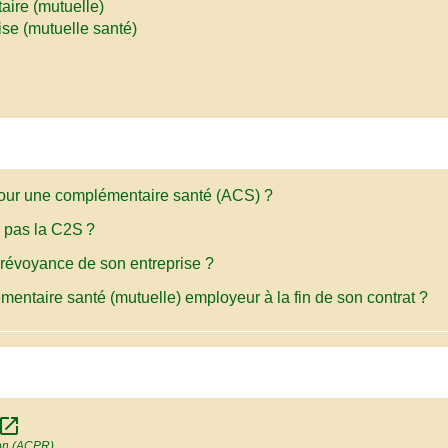
ire (mutuelle)
se (mutuelle santé)
pour une complémentaire santé (ACS) ?
z pas la C2S ?
 prévoyance de son entreprise ?
émentaire santé (mutuelle) employeur à la fin de son contrat ?
pen_in_new
tion (ACPR)