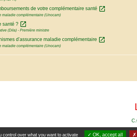
open_in_new
remboursements de votre complémentaire santé
ce maladie complémentaire (Unocam)
open_in_new
e santé ?
ative (Dila) - Première ministre
open_in_new
ganismes d'assurance maladie complémentaire
ce maladie complémentaire (Unocam)
C.
 control over what you want to activate
OK, accept all