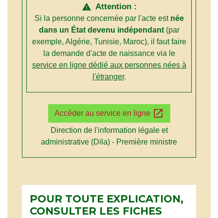
Attention :
warning
Si la personne concernée par l'acte est
née
dans un État devenu indépendant
(par
exemple, Algérie, Tunisie, Maroc), il faut faire
la demande d'acte de naissance via le
service en ligne dédié aux personnes nées à
l'étranger
.
open_in_new
Accéder au service en ligne
Direction de l'information légale et
administrative (Dila) - Première ministre
POUR TOUTE EXPLICATION,
CONSULTER LES FICHES