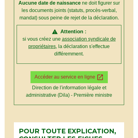
Aucune date de naissance
ne doit figurer sur
les documents joints (statuts, procès-verbal,
mandat) sous peine de rejet de la déclaration.
Attention :
warning
si vous créez une
association syndicale de
propriétaires
, la déclaration s'effectue
différemment.
open_in_new
Accéder au service en ligne
Direction de l'information légale et
administrative (Dila) - Première ministre
POUR TOUTE EXPLICATION,