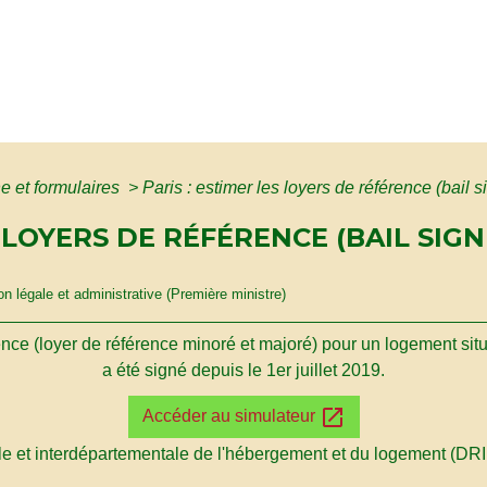
ne et formulaires
>
Paris : estimer les loyers de référence (bail s
S LOYERS DE RÉFÉRENCE (BAIL SIGN
ion légale et administrative (Première ministre)
nce (loyer de référence minoré et majoré) pour un logement situé
a été signé depuis le 1
er
juillet 2019.
open_in_new
Accéder au simulateur
le et interdépartementale de l'hébergement et du logement (DR