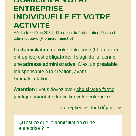
ENTREPRISE
INDIVIDUELLE ET VOTRE
ACTIVITÉ
Vérifié le 06 Sep 2023 - Direction de l'information légale et
administrative (Première ministre)
La
domiciliation
de votre entreprise (
EI
ou micro-
entreprise) est
obligatoire
. Il s'agit de lui donner
une
adresse administrative
. C'est un
préalable
indispensable à la création, avant
l'immatriculation.
Attention :
vous devez avoir
choisi votre forme
juridique
avant
de domicilier votre entreprise.
keyboard_arrow_up
keyboard_arrow_down
Tout replier
Tout déplier
Qu'est-ce que la domiciliation d'une
entreprise ?