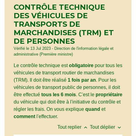
CONTRÔLE TECHNIQUE
DES VÉHICULES DE
TRANSPORTS DE
MARCHANDISES (TRM) ET
DE PERSONNES
Vérifié le 13 Jul 2023 - Direction de l'information légale et
administrative (Première ministre)
Le contrôle technique est
obligatoire
pour tous les
véhicules de transport routier de marchandises
(TRM). Il doit être réalisé
1 fois par an
. Pour les
véhicules de transport public de personnes, il doit
être effectué
tous les 6 mois
. C'est le
propriétaire
du véhicule qui doit être à l'initiative du contrôle et
régler les frais. On vous explique
quand
et
comment
l'effectuer.
keyboard_arrow_up
keyboard_arrow_down
Tout replier
Tout déplier