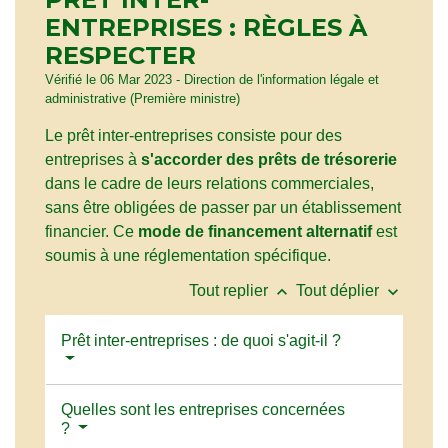
ENTREPRISES : RÈGLES À
RESPECTER
Vérifié le 06 Mar 2023 - Direction de l'information légale et
administrative (Première ministre)
Le prêt inter-entreprises consiste pour des
entreprises à
s'accorder des prêts de trésorerie
dans le cadre de leurs relations commerciales,
sans être obligées de passer par un établissement
financier. Ce
mode de financement alternatif
est
soumis à une réglementation spécifique.
keyboard_arrow_up
keyboard_arrow_down
Tout replier
Tout déplier
Prêt inter-entreprises : de quoi s'agit-il ?
Quelles sont les entreprises concernées
?