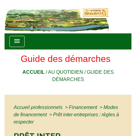
menu
Guide des démarches
ACCUEIL
/
AU QUOTIDIEN
/
GUIDE DES
DÉMARCHES
Accueil professionnels
>
Financement
>
Modes
de financement
>
Prêt inter-entreprises : règles à
respecter
PRÊT INTER-