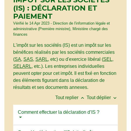
(IS) : DÉCLARATION ET
PAIEMENT
Vérifié le 14 Apr 2023 - Direction de l'information légale et
administrative (Première ministre), Ministère chargé des
finances
L'impôt sur les sociétés (IS) est un impôt sur les
bénéfices réalisés par les sociétés commerciales
(
SA
,
SAS
,
SARL
, etc) ou d'exercice libéral (
SEL
,
SELARL
, etc.). Les entreprises individuelles
peuvent opter pour cet impôt. Il est fixé en fonction
des éléments figurant dans la déclaration de
résultats et ses documents annexes.
keyboard_arrow_up
keyboard_arrow_down
Tout replier
Tout déplier
Comment effectuer la déclaration d’IS ?