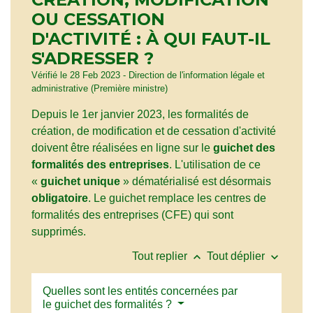
OU CESSATION
D'ACTIVITÉ : À QUI FAUT-IL
S'ADRESSER ?
Vérifié le 28 Feb 2023 - Direction de l'information légale et
administrative (Première ministre)
Depuis le 1
er
janvier 2023, les formalités de
création, de modification et de cessation d'activité
doivent être réalisées en ligne sur le
guichet des
formalités des entreprises
. L'utilisation de ce
«
guichet unique
» dématérialisé est désormais
obligatoire
. Le guichet remplace les centres de
formalités des entreprises (CFE) qui sont
supprimés.
keyboard_arrow_up
keyboard_arrow_down
Tout replier
Tout déplier
Quelles sont les entités concernées par
le guichet des formalités ?