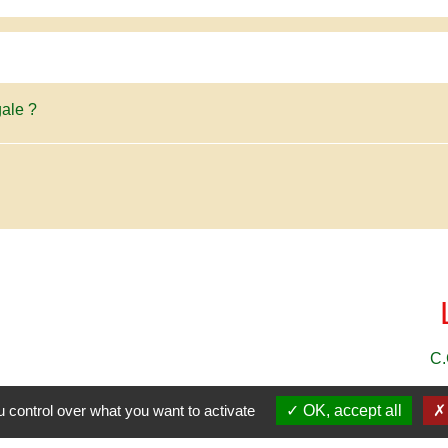
ale ?
C.
 control over what you want to activate
OK, accept all