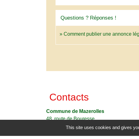
Questions ? Réponses !
Comment publier une annonce lég
Contacts
Commune de Mazerolles
48, route de Bouresse
86320 Mazerolles - FRANCE
This site uses cookies and gives you
+33 5 49 48 41 92