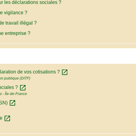
our les déclarations sociales ?
e vigilance ?
 travail illégal ?
ne entreprise ?
open_in_new
laration de vos cotisations ?
tion publique (DITP)
open_in_new
ociales ?
 - Île-de-France
open_in_new
DSN)
open_in_new
re