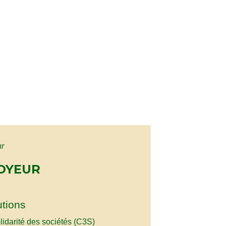
ur
LOYEUR
utions
lidarité des sociétés (C3S)