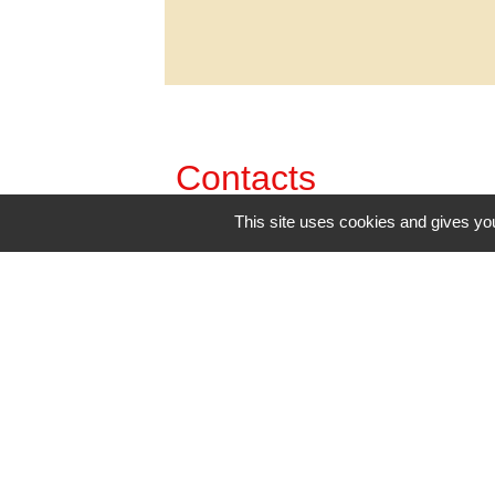
Contacts
This site uses cookies and gives you
Commune de Mazerolles
48, route de Bouresse
86320 Mazerolles - FRANCE
+33 5 49 48 41 92
Contact par formulaire
Mentions légales