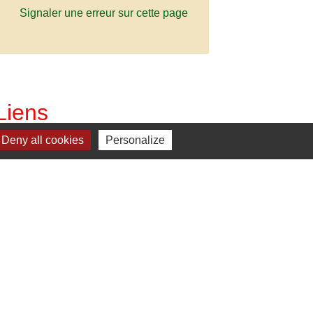
Signaler une erreur sur cette page
Liens
Deny all cookies
Personalize
C. Vienne et Gartempe
estion des cookies