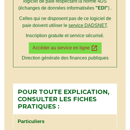
logiciel de paie respectant la norme 4DS
(échanges de données informatisées
"EDI"
) .
Celles qui ne disposent pas de ce logiciel de
paie doivent utiliser le
service DADSNET
.
Inscription gratuite et service sécurisé.
open_in_new
Accéder au service en ligne
Direction générale des finances publiques
POUR TOUTE EXPLICATION,
CONSULTER LES FICHES
PRATIQUES :
Particuliers