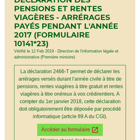
PENSIONS ET RENTES
VIAGÈRES - ARRÉRAGES
PAYÉS PENDANT L'ANNÉE
2017 (FORMULAIRE
10141*23)
Vérifié le 12 Feb 2019 - Direction de l'information légale et
administrative (Première ministre)
La déclaration 2466-T permet de déclarer les
arrérages versés durant l'année civile à titre de
pensions, rentes viagères à titre gratuit et rentes
viagères à titre onéreux à vos crédirentiers. A
compter du 1
er
janvier 2018, cette déclaration
doit obligatoirement être déposée par procédé
informatique (article 89 A du CGI).
open_in_new
Accéder au formulaire