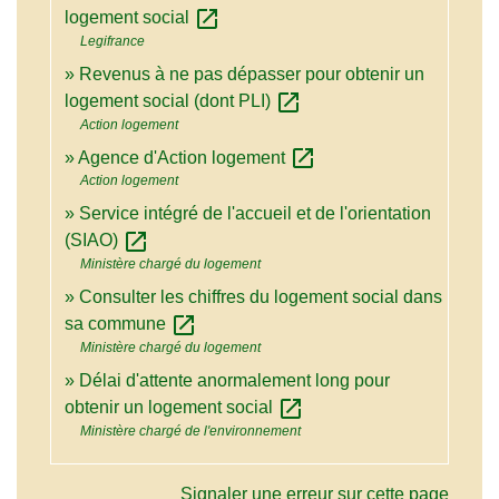
open_in_new
logement social
Legifrance
Revenus à ne pas dépasser pour obtenir un
open_in_new
logement social (dont PLI)
Action logement
open_in_new
Agence d'Action logement
Action logement
Service intégré de l'accueil et de l'orientation
open_in_new
(SIAO)
Ministère chargé du logement
Consulter les chiffres du logement social dans
open_in_new
sa commune
Ministère chargé du logement
Délai d'attente anormalement long pour
open_in_new
obtenir un logement social
Ministère chargé de l'environnement
Signaler une erreur sur cette page