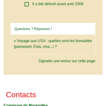
check_box_outline_blank
Il a été délivré avant avril 2006
Questions ? Réponses !
Voyage aux USA : quelles sont les formalités
(passeport, Esta, visa...) ?
Signaler une erreur sur cette page
Contacts
Commune de Mazerolles