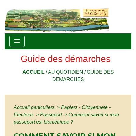
menu
Guide des démarches
ACCUEIL
/
AU QUOTIDIEN
/
GUIDE DES
DÉMARCHES
Accueil particuliers
>
Papiers - Citoyenneté -
Élections
>
Passeport
>
Comment savoir si mon
passeport est biométrique ?
COMMENT SAVOIR SI MON