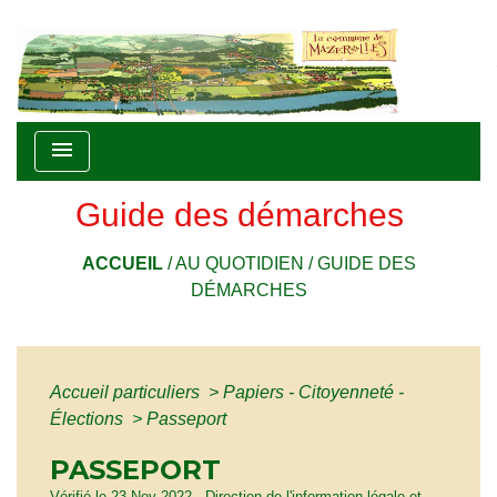
menu
Guide des démarches
ACCUEIL
/
AU QUOTIDIEN
/
GUIDE DES
DÉMARCHES
Accueil particuliers
>
Papiers - Citoyenneté -
Élections
>
Passeport
PASSEPORT
Vérifié le 23 Nov 2022 - Direction de l'information légale et