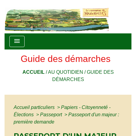
menu
Guide des démarches
ACCUEIL
/
AU QUOTIDIEN
/
GUIDE DES
DÉMARCHES
Accueil particuliers
>
Papiers - Citoyenneté -
Élections
>
Passeport
>
Passeport d'un majeur :
première demande
PASSEPORT D'UN MAJEUR