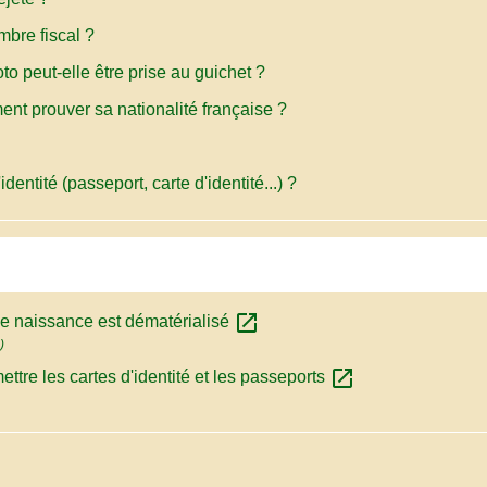
mbre fiscal ?
oto peut-elle être prise au guichet ?
ment prouver sa nationalité française ?
identité (passeport, carte d'identité...) ?
open_in_new
le de naissance est dématérialisé
)
open_in_new
ttre les cartes d'identité et les passeports