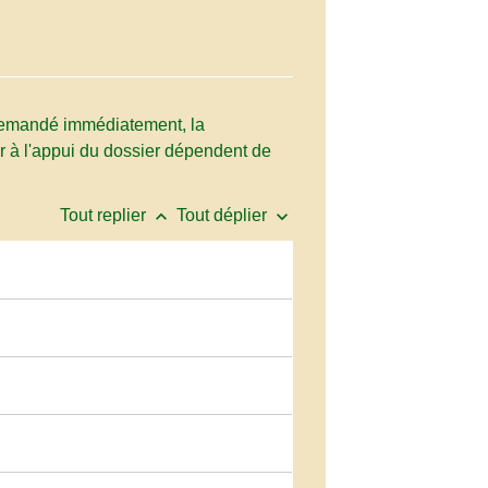
t demandé immédiatement, la
r à l'appui du dossier dépendent de
keyboard_arrow_up
keyboard_arrow_down
Tout replier
Tout déplier