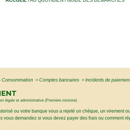
ACCUEIL
/
AU QUOTIDIEN
/
GUIDE DES DÉMARCHES
s - Consommation
>
Comptes bancaires
>
Incidents de paiemen
MENT
ion légale et administrative (Première ministre)
torisé ou votre banque vous a rejeté un chèque, un virement o
us vous demandez si vous devez payer des frais ou comment régu