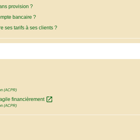
ns provision ?
ompte bancaire ?
e ses tarifs à ses clients ?
tion (ACPR)
open_in_new
fragile financièrement
tion (ACPR)