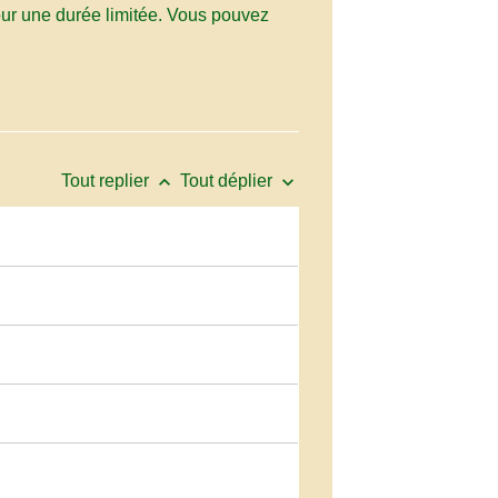
pour une durée limitée. Vous pouvez
keyboard_arrow_up
keyboard_arrow_down
Tout replier
Tout déplier