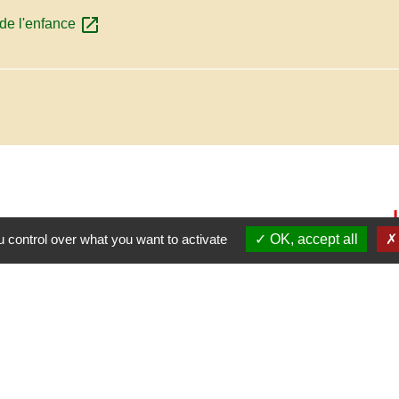
open_in_new
 de l'enfance
 control over what you want to activate
OK, accept all
C.