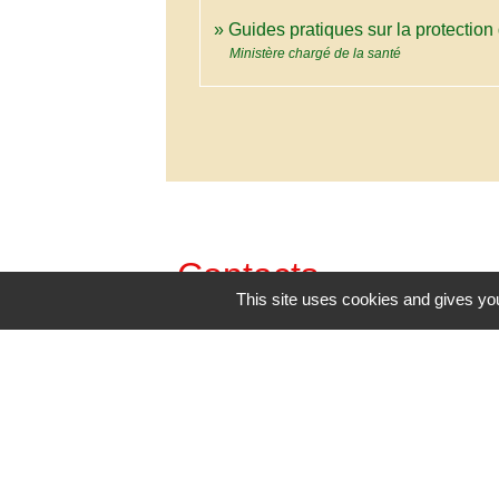
Guides pratiques sur la protection
Ministère chargé de la santé
Contacts
This site uses cookies and gives you
Commune de Mazerolles
48, route de Bouresse
86320 Mazerolles - FRANCE
+33 5 49 48 41 92
Contact par formulaire