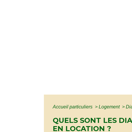
Accueil particuliers
>
Logement
>
Di
QUELS SONT LES DI
EN LOCATION ?