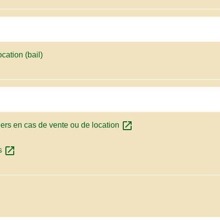
cation (bail)
open_in_new
ers en cas de vente ou de location
open_in_new
ls