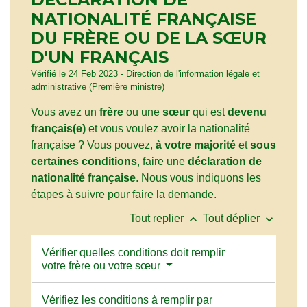
NATIONALITÉ FRANÇAISE
DU FRÈRE OU DE LA SŒUR
D'UN FRANÇAIS
Vérifié le 24 Feb 2023 - Direction de l'information légale et
administrative (Première ministre)
Vous avez un
frère
ou une
sœur
qui est
devenu
français(e)
et vous voulez avoir la nationalité
française ? Vous pouvez,
à votre majorité
et
sous
certaines conditions
, faire une
déclaration de
nationalité française
. Nous vous indiquons les
étapes à suivre pour faire la demande.
keyboard_arrow_up
keyboard_arrow_down
Tout replier
Tout déplier
Vérifier quelles conditions doit remplir
votre frère ou votre sœur
Vérifiez les conditions à remplir par