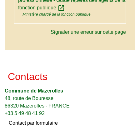
professionnelle - Guide repères des agents de la
open_in_new
fonction publique
Ministère chargé de la fonction publique
Signaler une erreur sur cette page
Contacts
Commune de Mazerolles
48, route de Bouresse
86320 Mazerolles - FRANCE
+33 5 49 48 41 92
Contact par formulaire