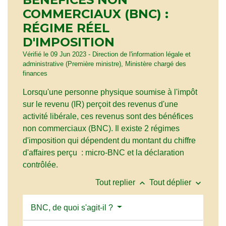
COMMERCIAUX (BNC) :
RÉGIME RÉEL
D'IMPOSITION
Vérifié le 09 Jun 2023 - Direction de l'information légale et
administrative (Première ministre), Ministère chargé des
finances
Lorsqu'une personne physique soumise à l'impôt
sur le revenu (IR) perçoit des revenus d'une
activité libérale, ces revenus sont des bénéfices
non commerciaux (BNC). Il existe 2 régimes
d'imposition qui dépendent du montant du chiffre
d'affaires perçu : micro-BNC et la déclaration
contrôlée.
keyboard_arrow_up
keyboard_arrow_down
Tout replier
Tout déplier
BNC, de quoi s'agit-il ?