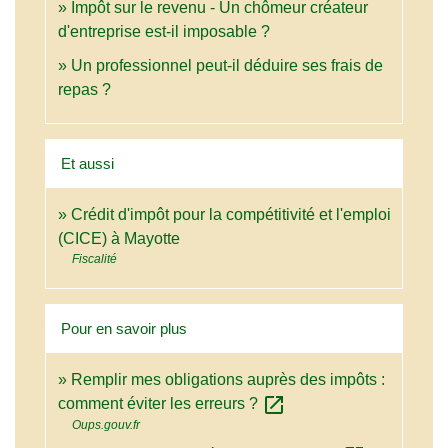
Impôt sur le revenu - Un chômeur créateur
d'entreprise est-il imposable ?
Un professionnel peut-il déduire ses frais de
repas ?
Et aussi
Crédit d'impôt pour la compétitivité et l'emploi
(CICE) à Mayotte
Fiscalité
Pour en savoir plus
Remplir mes obligations auprès des impôts :
open_in_new
comment éviter les erreurs ?
Oups.gouv.fr