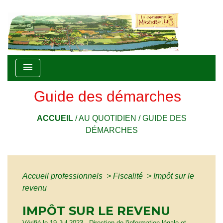
menu
Guide des démarches
ACCUEIL
/
AU QUOTIDIEN
/
GUIDE DES
DÉMARCHES
Accueil professionnels
>
Fiscalité
>
Impôt sur le
revenu
IMPÔT SUR LE REVENU
Vérifié le 19 Jul 2023 - Direction de l'information légale et