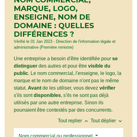
MARQUE, LOGO,
ENSEIGNE, NOM DE
DOMAINE : QUELLES
DIFFÉRENCES ?
Vérifié le 01 Jan 2023 - Direction de l'information légale et
administrative (Première ministre)
Une entreprise a besoin d'être identifiée pour
se
distinguer
des autres et pour être
visible du
public
. Le nom commercial, l'enseigne, le logo, la
marque et le nom de domaine n'ont pas le même
statut.
Avant
de les utiliser, vous devez
vérifier
s'ils sont
disponibles
, s'ils ne sont pas déjà
utilisés par une autre entreprise. Sinon ils
pourraient être contestés par des concurrents.
keyboard_arrow_up
keyboard_arrow_down
Tout replier
Tout déplier
Nom commercial ou professionnel