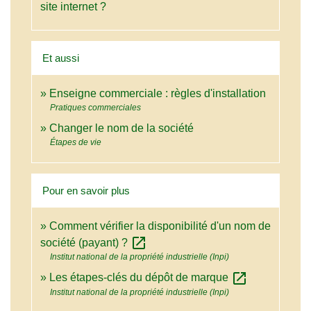
site internet ?
Et aussi
Enseigne commerciale : règles d'installation
Pratiques commerciales
Changer le nom de la société
Étapes de vie
Pour en savoir plus
Comment vérifier la disponibilité d'un nom de
open_in_new
société (payant) ?
Institut national de la propriété industrielle (Inpi)
open_in_new
Les étapes-clés du dépôt de marque
Institut national de la propriété industrielle (Inpi)